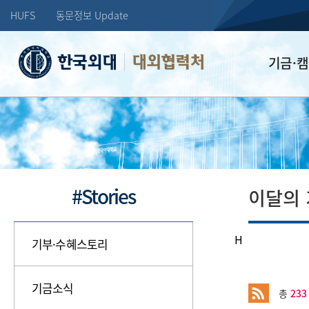
HUFS
동문정보 Update
대외협력처
기금·
학교발전기
장학기금
선배드림 장
#Stories
이달의
H
기부·수혜스토리
기금소식
총
233