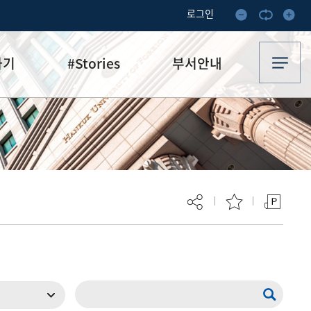
로그인
하기
#Stories
부서안내
기부·수혜스토리
업무안내
기금소식
오시는 길
추천
이달의 기부자
보
현재 페이지를 즐겨찾는 메뉴로
등록하시겠습니까?