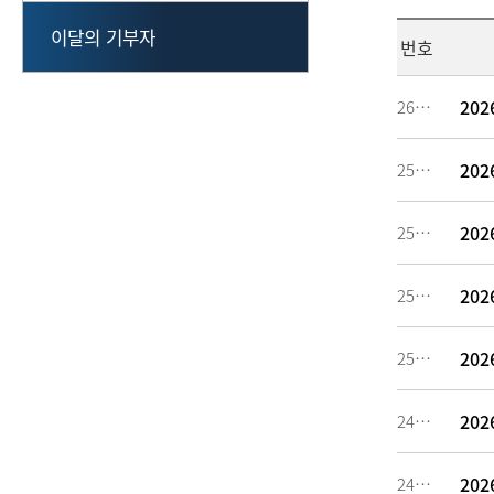
이달의 기부자
번호
20
260637
20
259186
20
256883
20
255327
20
251653
20
249094
20
246784