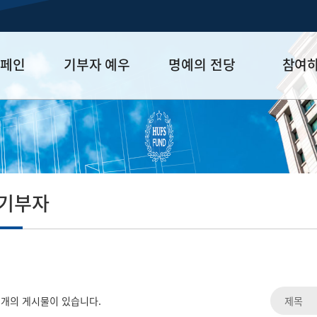
캠페인
기부자 예우
명예의 전당
참여
금
예우 프로그램
HUFS Honor
참여방법
세제 혜택
Diamond Club
기부하기
학금
Platinum Club
잠재기부자 
졸업동문 정
 기부자
업데이트
개의 게시물이 있습니다.