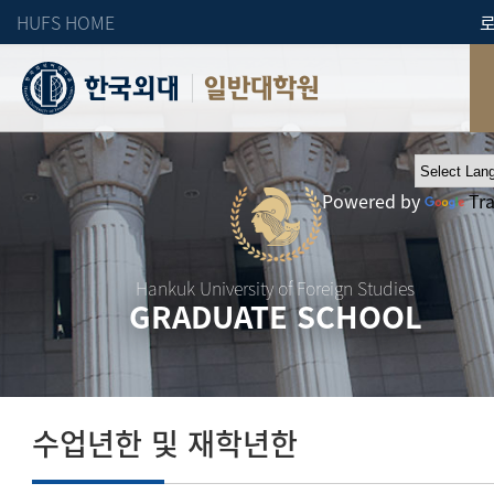
HUFS HOME
일반대학원
Powered by
Tr
Hankuk University of Foreign Studies
GRADUATE SCHOOL
수업년한 및 재학년한