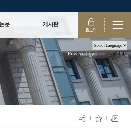
논문
게시판
로그인
제출 절차/자격
공지사항
Powered by
Translate
 및 템플릿
자료실
FAQ
_
취업·모집 관련 공지
제안심사
특강·프로그램 관련 공지
교육 이수 안내
대학원생권리장전
위원회 규정
대학원 총학생회
 지침서
외국인 유학생 비자(VISA)
문검색