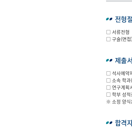
전형
□ 서류전형
□ 구술(면접
제출
□ 석사예약제
□ 소속 학과(
□ 연구계획서
□ 학부 성적
※ 소정 양식
합격자