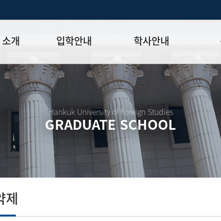
 소개
입학안내
학사안내
모집일정
학사일정표
학위논문
모집요강
강의시간표
논문작성법
원장
입시 공지사항
수업
양식함
Hankuk University of Foreign Studies
GRADUATE SCHOOL
락처
학부-대학원 연계과정
학적
논문지도
학위논문
석·박사 통합 학위과정
장학
연구윤리
박사후 연구과정
외국어시험
연구윤리
종합시험
연구윤리
제 규정
졸업생논
논문게재 연구비 지원
약제