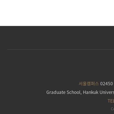
서울캠퍼스
0245
Graduate School, Hankuk Univers
TE
C