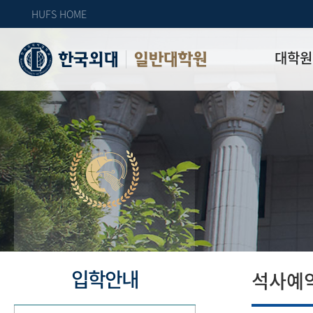
HUFS HOME
대학원
일반대학원
원장인사
연혁
역대 대학원 
주임교수 연
학과 소개
업무안내
오시는 길
자체 평가
입학안내
석사예