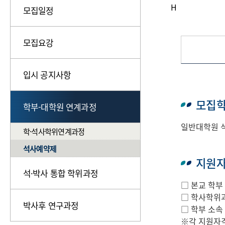
H
모집일정
모집요강
입시 공지사항
모집
학부-대학원 연계과정
일반대학원 석
학·석사학위연계과정
석사예약제
지원
석·박사 통합 학위과정
□ 본교 학부
□ 학사학위과
박사후 연구과정
□ 학부 소속
※각 지원자격