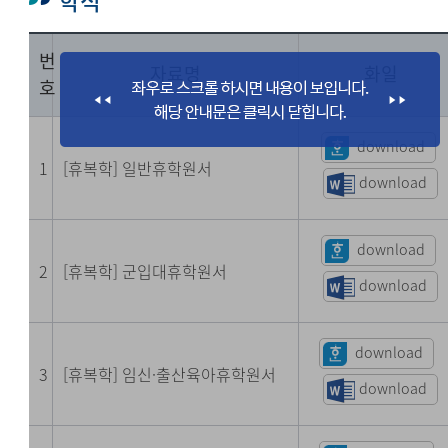
학적
번
자료명
화일
호
download
1
[휴복학] 일반휴학원서
download
download
2
[휴복학] 군입대휴학원서
download
download
3
[휴복학] 임신·출산육아휴학
원서
download