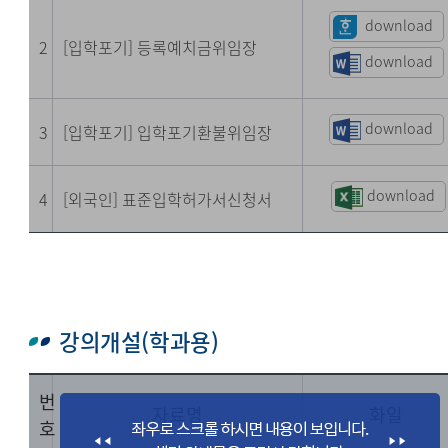
download
2
[입학포기] 등록예치금위임장
download
download
3
[입학포기] 입학포기환불위임장
download
4
[외국인] 표준입학허가서신청서
강의개설(학과용)
번
자료명
화일
호