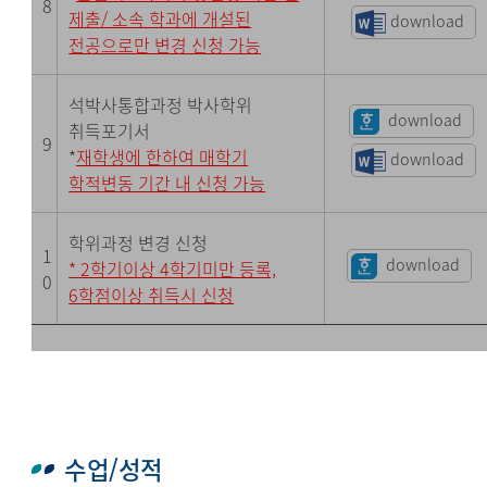
8
제출/ 소속 학과에 개설된
download
전공으로만 변경 신청 가능
석박사통합과정 박사학위
download
취득포기서
9
*
재학생에 한하여 매학기
download
학적변동 기간 내 신청 가능
학위과정 변경 신청
1
download
* 2학기이상 4학기미만 등록,
0
6학점이상 취득시 신청
수업/성적