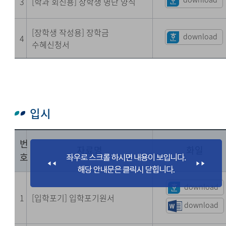
3
[학과 회신용] 장학생 명단 양식
[장학생 작성용] 장학금
download
4
수혜신청서
입시
번
자료명
화일
호
download
1
[입학포기] 입학포기원서
download