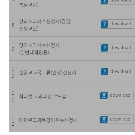
7
특임교원)
강의초과시수신청서(겸임,
download
8
초빙교원)
강의초과시수신청서
download
9
(일반대학원용)
1
download
전공교과목교류(인정)신청서
0
1
download
학과별 교과과정 로드맵
1
1
download
대학원교과목강의존속신청서
2