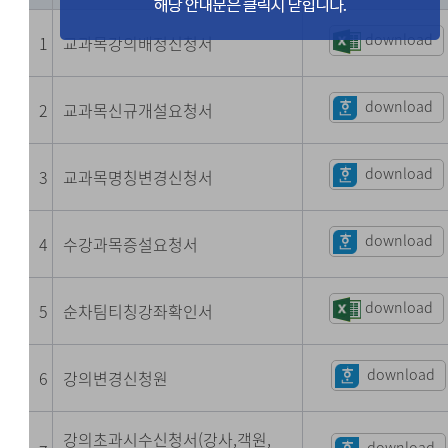
download
1
교과목강의배정신청서
download
2
교과목신규개설요청서
download
3
교과목명칭변경신청서
download
4
수강과목증설요청서
download
5
순차팀티칭강좌확인서
download
6
강의변경신청원
강의초과시수신청서(강사,객원,
download