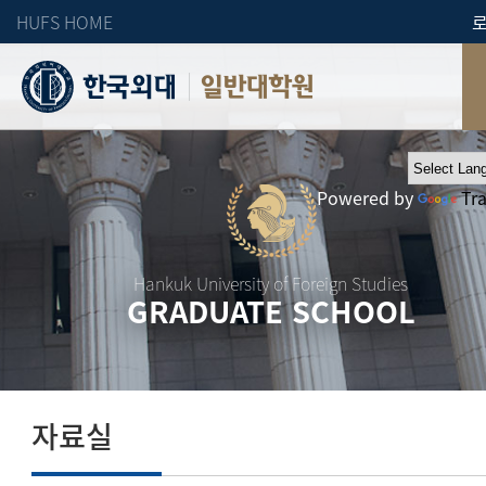
HUFS HOME
일반대학원
Powered by
Tr
Hankuk University of Foreign Studies
GRADUATE SCHOOL
자료실