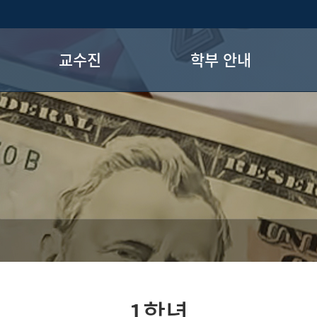
교수진
학부 안내
현직교수
교과과정
명예교수
학사일정
장학정보
전공로드맵
1학년