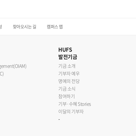
청
찾아오시는 길
캠퍼스 맵
HUFS
발전기금
nagement(OIAM)
기금 소개
C)
기부자 예우
명예의 전당
기금 소식
참여하기
기부·수혜 Stories
이달의 기부자
-