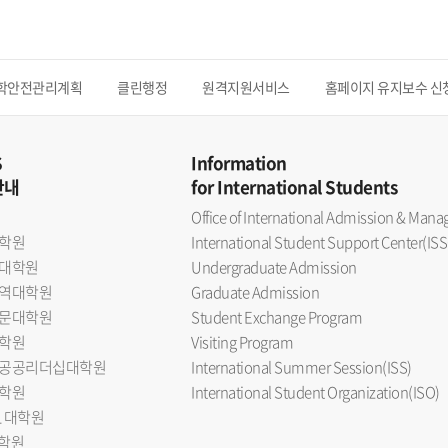
학안전관리계획
클린행정
원격지원서비스
홈페이지 유지보수 신
S
Information
안내
for International Students
Office of International Admission & Ma
학원
International Student Support Center(ISS
대학원
Undergraduate Admission
역대학원
Graduate Admission
문대학원
Student Exchange Program
학원
Visiting Program
공공리더십대학원
International Summer Session(ISS)
학원
International Student Organization(ISO)
L 대학원
대학원