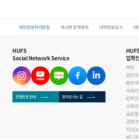
개인정보처리방침
게시판 운영세칙
대학정보공시
대
HUFS
HUF
Social Network Service
입학
학부
일반대
통번역
국제지
전화번호 안내
찾아오시는 길
법학전
교육대
글로벌
경영대
TESO
KFL 