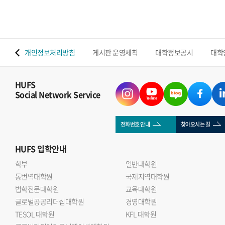
 맵
개인정보처리방침
게시판 운영세칙
대학정보공시
대학
HUFS
Social Network Service
전화번호 안내
찾아오시는 길
HUFS
입학안내
학부
일반대학원
통번역대학원
국제지역대학원
법학전문대학원
교육대학원
글로벌공공리더십대학원
경영대학원
TESOL 대학원
KFL 대학원