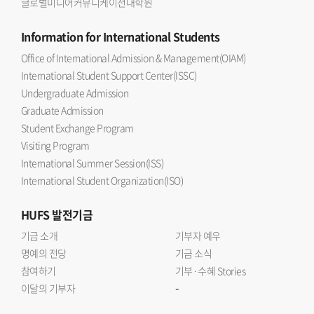
글로벌미디어커뮤니케이션대학원
Information
for International Students
Office of International Admission & Management(OIAM)
International Student Support Center(ISSC)
Undergraduate Admission
Graduate Admission
Student Exchange Program
Visiting Program
International Summer Session(ISS)
International Student Organization(ISO)
HUFS
발전기금
기금 소개
기부자 예우
명예의 전당
기금 소식
참여하기
기부·수혜 Stories
-
이달의 기부자