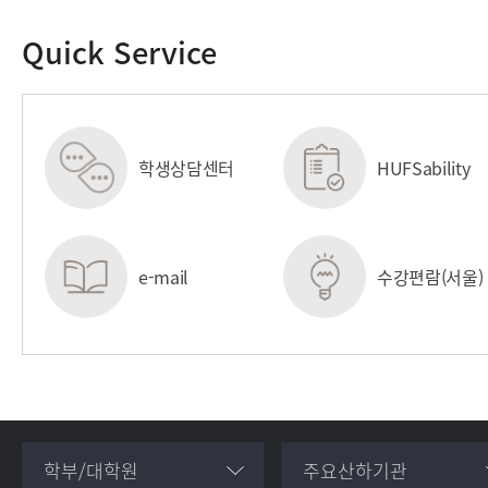
Quick Service
학생상담센터
HUFSability
센터
e-mail
수강편람(서울)
학부/대학원
주요산하기관