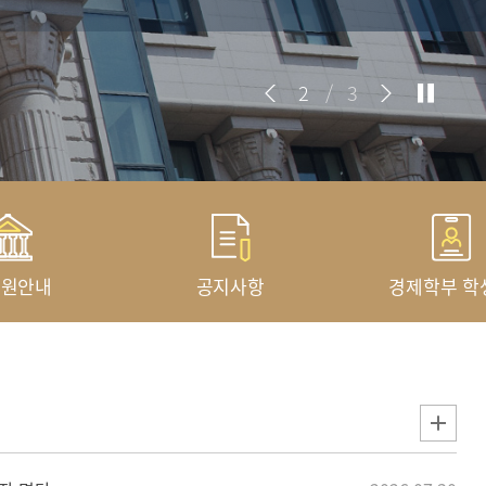
2
/
3
학원안내
공지사항
경제학부 학