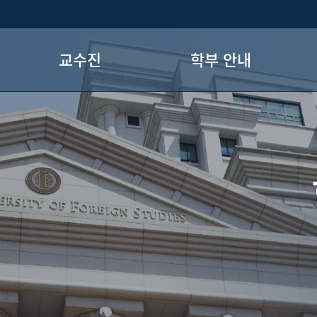
교수진
학부 안내
현직교수
교과과정
명예교수
학사일정
장학정보
전공로드맵