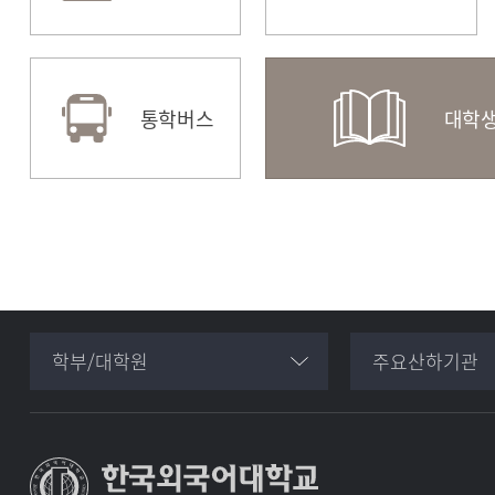
수강편람(서울)
수강편람(글로벌)
도서
통학버스
대학생
학부/대학원
주요산하기관