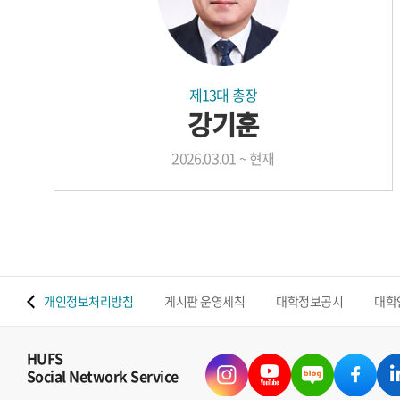
제13대 총장
강기훈
2026.03.01 ~ 현재
 맵
개인정보처리방침
게시판 운영세칙
대학정보공시
대학
HUFS
Social Network Service