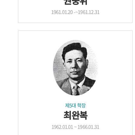
권중휘
1961.01.20 -~1961.12.31
제5대 학장
최완복
1962.01.01 ~ 1966.01.31