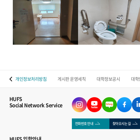
 맵
개인정보처리방침
게시판 운영세칙
대학정보공시
대학
HUFS
Social Network Service
전화번호 안내
찾아오시는 길
HUFS
입학안내