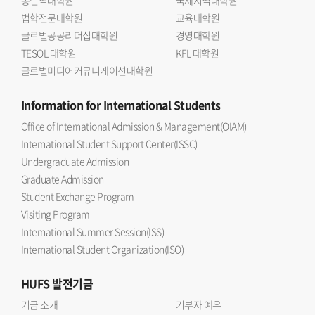
법학전문대학원
교육대학원
글로벌공공리더십대학원
경영대학원
TESOL 대학원
KFL 대학원
글로벌미디어커뮤니케이션대학원
Information
for International Students
Office of International Admission & Management(OIAM)
International Student Support Center(ISSC)
Undergraduate Admission
Graduate Admission
Student Exchange Program
Visiting Program
International Summer Session(ISS)
International Student Organization(ISO)
HUFS
발전기금
기금 소개
기부자 예우