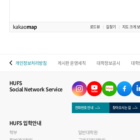
로드뷰
길찾기
지도 크게 
 맵
개인정보처리방침
게시판 운영세칙
대학정보공시
대학
HUFS
Social Network Service
전화번호 안내
찾아오시는 길
HUFS
입학안내
학부
일반대학원
통번역대학원
국제지역대학원