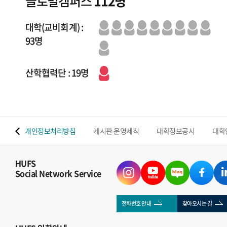
글로벌캠퍼스
112명
대학(교비회계) :
93명
산학협력단 : 19명
 맵
개인정보처리방침
게시판 운영세칙
대학정보공시
대학
HUFS
Social Network Service
전화번호 안내
찾아오시는 길