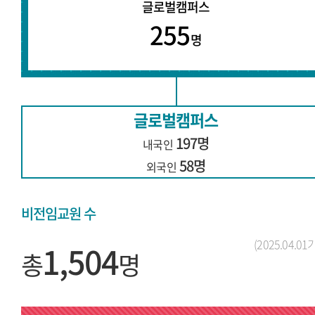
글로벌캠퍼스
255
명
글로벌캠퍼스
197명
내국인
58명
외국인
비전임교원 수
(2025.04.01
1,504
총
명