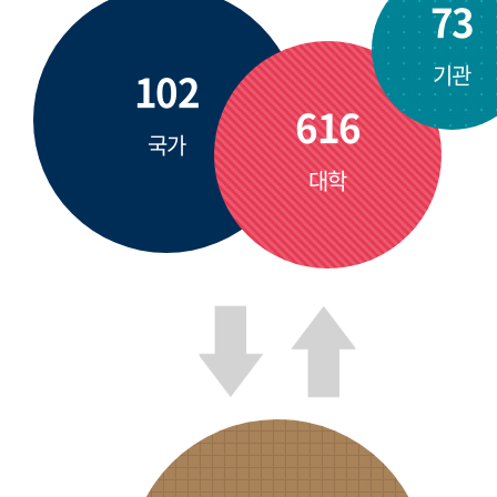
73
기관
102
616
국가
대학