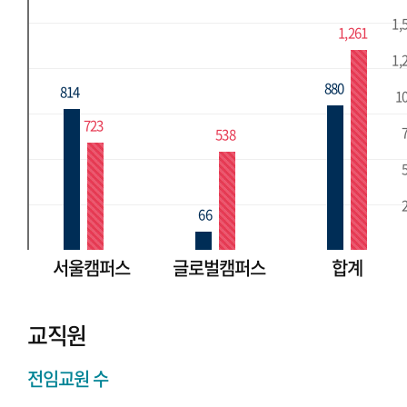
1,
1,261
1,
880
814
1
723
538
66
서울캠퍼스
글로벌캠퍼스
합계
교직원
전임교원 수