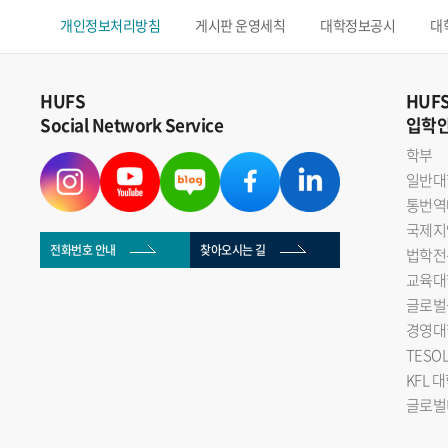
개인정보처리방침
게시판 운영세칙
대학정보공시
대
HUFS
HUF
Social Network Service
입학
학부
일반대
통번역
국제지
전화번호 안내
찾아오시는 길
법학전
교육대
글로벌
경영대
TESO
KFL 
글로벌