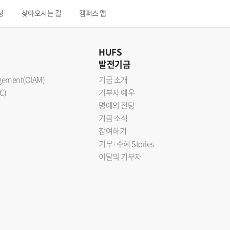
청
찾아오시는 길
캠퍼스 맵
HUFS
발전기금
nagement(OIAM)
기금 소개
C)
기부자 예우
명예의 전당
기금 소식
참여하기
기부·수혜 Stories
이달의 기부자