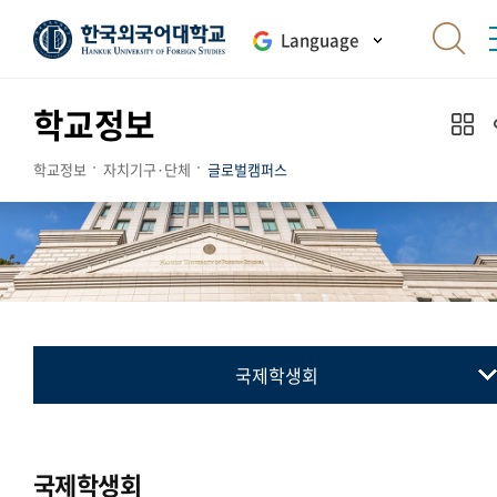
Language
학교정보
학교정보
자치기구·단체
글로벌캠퍼스
국제학생회
총학생회
동아리연합회
국제학생회
통·번역연합회